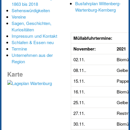
Busfahrplan Wittenberg-
1863 bis 2018
Wartenburg-Kemberg
Sehenswürdigkeiten
Vereine
Sagen, Geschichten,
Kuriositäten
Impressum und Kontakt
Müllabfuhrtermine:
Schlafen & Essen neu
Termine
November:
2021
Unternehmen aus der
02.11.
Biomül
Region
08.11..
Gelbe 
Karte
15.11.
Pappe/
16.11.
Biomül
25.11.
Gelbe 
27.11.
Restmü
30.11.
Biomül