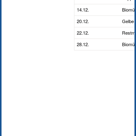
14.12.
Biomül
20.12.
Gelbe 
22.12.
Restmü
28.12.
Biomül