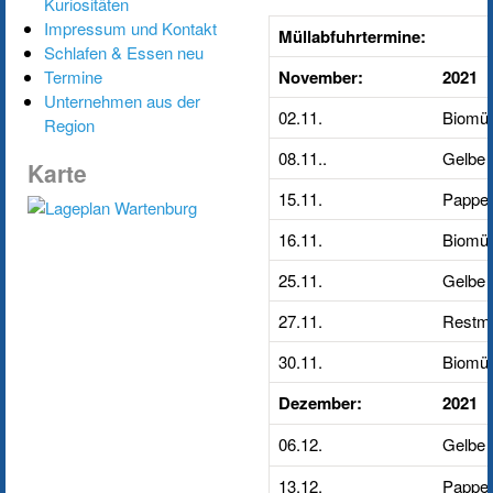
Kuriositäten
Impressum und Kontakt
Müllabfuhrtermine:
Schlafen & Essen neu
Termine
November:
2021
Unternehmen aus der
02.11.
Biomül
Region
08.11..
Gelbe 
Karte
15.11.
Pappe/
16.11.
Biomül
25.11.
Gelbe 
27.11.
Restmü
30.11.
Biomül
Dezember:
2021
06.12.
Gelbe 
13.12.
Pappe/