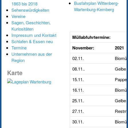
Busfahrplan Wittenberg-
1863 bis 2018
Wartenburg-Kemberg
Sehenswürdigkeiten
Vereine
Sagen, Geschichten,
Kuriositäten
Impressum und Kontakt
Müllabfuhrtermine:
Schlafen & Essen neu
Termine
November:
2021
Unternehmen aus der
02.11.
Biomül
Region
08.11..
Gelbe 
Karte
15.11.
Pappe/
16.11.
Biomül
25.11.
Gelbe 
27.11.
Restmü
30.11.
Biomül