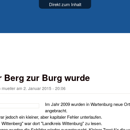
Direkt zum Inhalt
r Berg zur Burg wurde
n
mueller
am
2. Januar 2015 - 20:06
Im Jahr 2009 wurden in Wartenburg neue Ort
angebracht.
 jedoch ein kleiner, aber kapitaler Fehler unterlaufen.
s Wittenberg" war dort "Landkreis Wittenburg" zu lesen.
gen wurden die Schilder wieder ausgetauscht. Kleiner Trost für die v