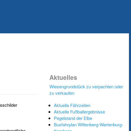
Aktuelles
Wiesengrundstück zu verpachten oder
zu verkaufen
sschilder
Aktuelle Fährzeiten
Aktuelle Fußballergebnisse
Pegelstand der Elbe
Busfahrplan Wittenberg-Wartenburg-
erantwortliche
Kemberg