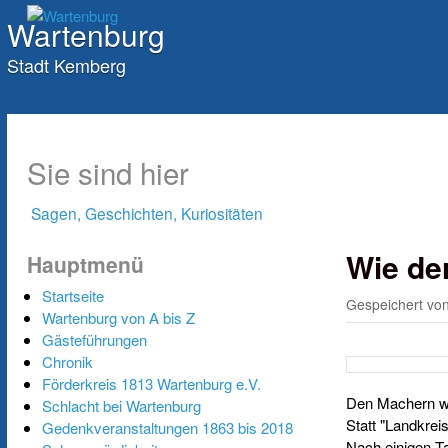
Wartenburg
Stadt Kemberg
Sie sind hier
Sagen, Geschichten, Kuriositäten
Wie de
Hauptmenü
Startseite
Gespeichert vo
Wartenburg von A bis Z
Gästeführungen
Chronik
Förderkreis 1813 Wartenburg e.V.
Den Machern war
Schlacht bei Wartenburg
Statt "Landkrei
Gedenkveranstaltungen 1863 bis 2018
Nach einigen Ta